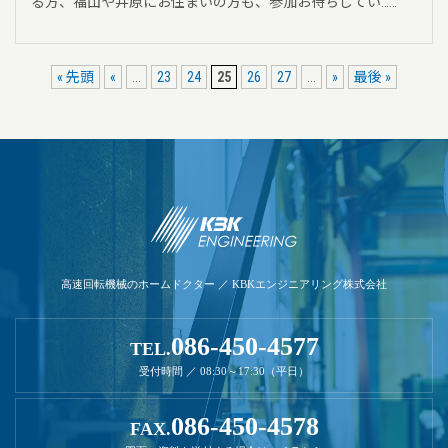
る方、福山や井原にお住まいの方も、参加お待ちしてい……
« 先頭
«
...
23
24
25
26
27
...
»
最後 »
高速回転機械のホームドクター ／ KBKエンジニアリング株式会社
086-450-4577
TEL.
受付時間 ／ 08:30～17:30（平日）
086-450-4578
FAX.