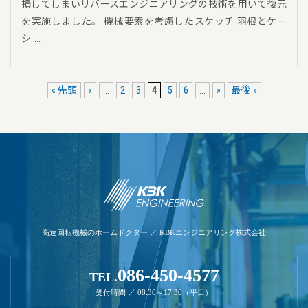
損してしまいリバースエンジニアリングの技術を用いて復元
を実施しました。 機械要素を考慮したスケッチ 羽根とケー
シ……
« 先頭
«
...
2
3
4
5
6
...
»
最後 »
高速回転機械のホームドクター ／ KBKエンジニアリング株式会社
086-450-4577
TEL.
受付時間 ／ 08:30～17:30（平日）