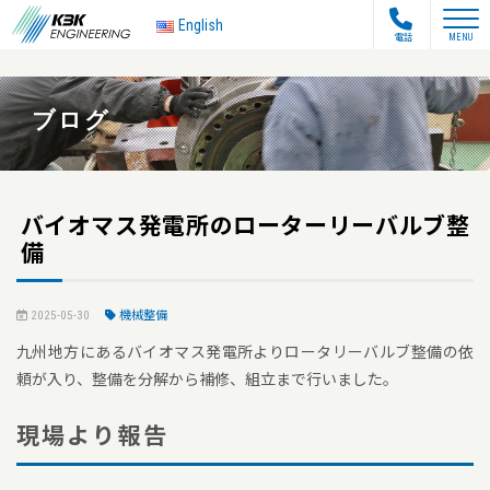
toggle na
English
電話
MENU
ブログ
バイオマス発電所のローターリーバルブ整
備
2025-05-30
機械整備
九州地方にあるバイオマス発電所よりロータリーバルブ整備の依
頼が入り、整備を分解から補修、組立まで行いました。
現場より報告