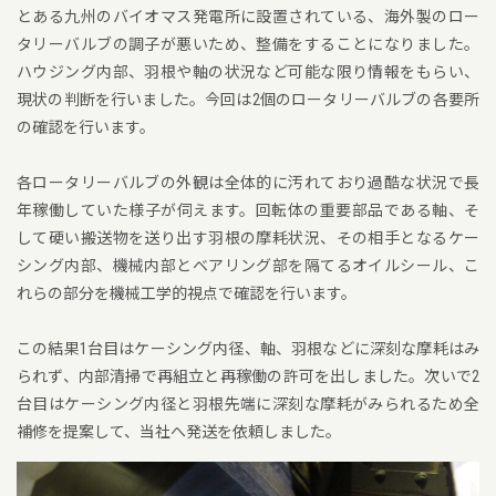
とある九州のバイオマス発電所に設置されている、海外製のロー
タリーバルブの調子が悪いため、整備をすることになりました。
ハウジング内部、羽根や軸の状況など可能な限り情報をもらい、
現状の判断を行いました。今回は2個のロータリーバルブの各要所
の確認を行います。
各ロータリーバルブの外観は全体的に汚れており過酷な状況で長
年稼働していた様子が伺えます。回転体の重要部品である軸、そ
して硬い搬送物を送り出す羽根の摩耗状況、その相手となるケー
シング内部、機械内部とベアリング部を隔てるオイルシール、こ
れらの部分を機械工学的視点で確認を行います。
この結果1台目はケーシング内径、軸、羽根などに深刻な摩耗はみ
られず、内部清掃で再組立と再稼働の許可を出しました。次いで2
台目はケーシング内径と羽根先端に深刻な摩耗がみられるため全
補修を提案して、当社へ発送を依頼しました。