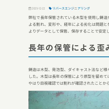
2025-12-22
リバースエンジニアリング
弊社で長年保管されている木型を使用し鋳造
よる割れ、変形や、経年による劣化は問題と
よりデータとして保管、保存することで安定
長年の保管による歪
鋳造は木型、発泡型、ダイキャスト法など様
した。木型は長年の保管により原型を留めて
やはり目視確認では割れが確認されたことか