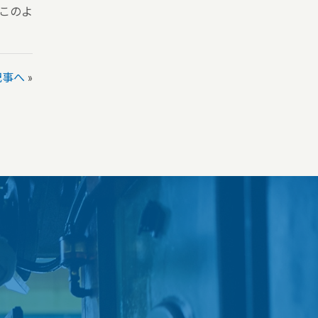
このよ
記事へ
»