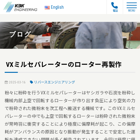
toggle na
English
電話
MENU
ブログ
VXミルセパレーターのローター再製作
2025-03-16
リバースエンジニアリング
粉々に粉砕を行うVXミルセパレーターはヤシガラや石炭を粉砕し
機械内部上空で回転するローターが作り出す負圧により空気の力
で粉砕された微粉末を次工程へ搬送する機械です。このVXミルセ
パレーターの中でも上空で回転するローターは粉砕された微粉末
が常時羽に衝突することにより極度に偏摩耗が起こり、この偏摩
耗がアンバランスの原因となり振動が発生することで安定した運
転を達成できない問題が多く報告されています。今回は極度に偏