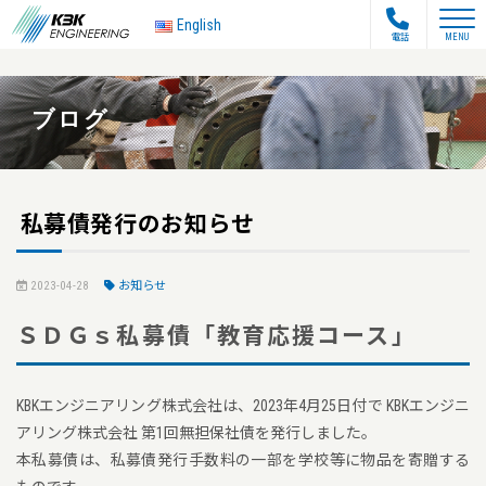
toggle na
English
電話
MENU
ブログ
私募債発行のお知らせ
2023-04-28
お知らせ
ＳＤＧｓ私募債「教育応援コース」
KBKエンジニアリング株式会社は、2023年4月25日付で KBKエンジニ
アリング株式会社 第1回無担保社債を発行しました。
本私募債は、私募債発行手数料の一部を学校等に物品を寄贈する