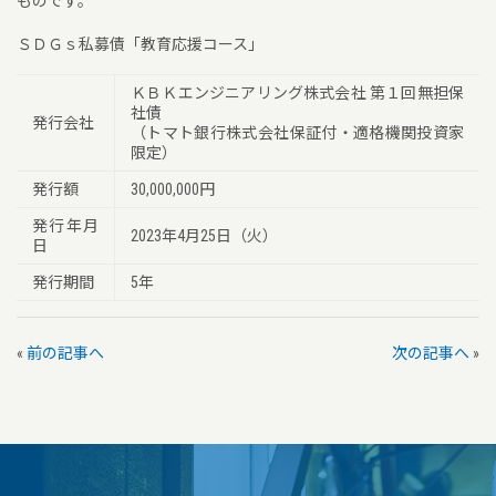
ものです。
ＳＤＧｓ私募債「教育応援コース」
ＫＢＫエンジニアリング株式会社 第１回無担保
社債
発行会社
（トマト銀行株式会社保証付・適格機関投資家
限定）
発行額
30,000,000円
発行年月
2023年4月25日（火）
日
発行期間
5年
«
前の記事へ
次の記事へ
»