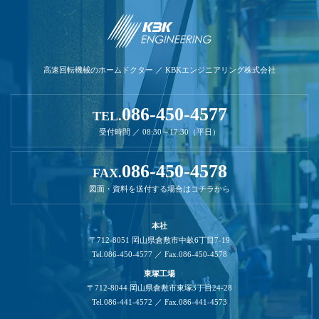
高速回転機械のホームドクター ／ KBKエンジニアリング株式会社
086-450-4577
TEL.
受付時間 ／ 08:30～17:30（平日）
086-450-4578
FAX.
図面・資料を送付する場合はコチラから
本社
〒712-8051 岡山県倉敷市中畝6丁目7-19
Tel.086-450-4577 ／ Fax.086-450-4578
東塚工場
〒712-8044 岡山県倉敷市東塚3丁目24-28
Tel.086-441-4572 ／ Fax.086-441-4573