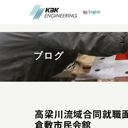
English
ブログ
高梁川流域合同就職面接会
倉敷市民会館