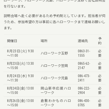
ローワーク、ハローワーク児島、ハローワーク玉野で会社説明会
を行ないます。
説明会場へ赴く必要があるため予約制としています。担当者が伺
うため、参加希望の方は事前に各ハローワークまで連絡お願いし
ます。
予
開催日
場所
連絡先
約
8月23日(火) 9:30
0863-31-
必
ハローワーク玉野
～11:00
1555
要
8月23日(火) 13:30
0865-62-
必
ハローワーク笠岡
～15:00
2147
要
8月24日(水) 9:30
086-473-
必
ハローワーク児島
～11:30
2411
要
8月24日(金) 13:00
岡山新卒応援ハロ
086-222-
必
～15:00
ーワーク
2904
要
8月26日(金) 13:00
倉敷わかものハロ
086-430-
必
～15:00
ーワーク
0705
要