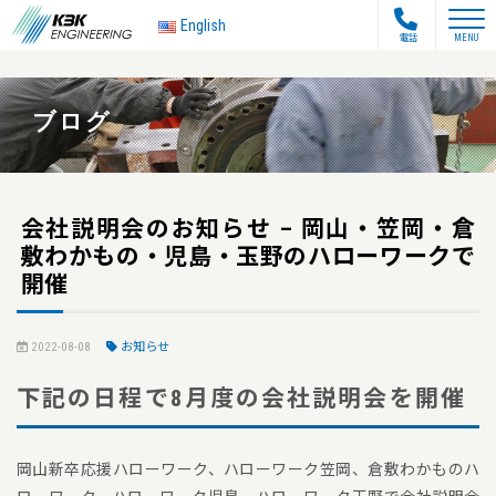
toggle na
English
電話
MENU
ブログ
会社説明会のお知らせ – 岡山・笠岡・倉
敷わかもの・児島・玉野のハローワークで
開催
2022-08-08
お知らせ
下記の日程で8月度の会社説明会を開催
岡山新卒応援ハローワーク、ハローワーク笠岡、倉敷わかものハ